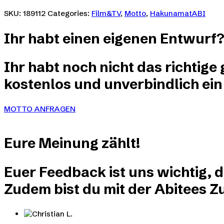
können
weist
SKU:
189112
Categories:
Film&TV
,
Motto
,
HakunamatABI
auf
mehrere
der
Varianten
Produktseite
Ihr habt einen eigenen Entwurf
auf.
gewählt
Die
werden
Optionen
Ihr habt noch nicht das richtige
können
auf
kostenlos und unverbindlich ein
der
Produktseite
gewählt
MOTTO ANFRAGEN
werden
Eure
Meinung
zählt!
Euer Feedback ist uns wichtig, 
Zudem bist du mit der Abitees Zu