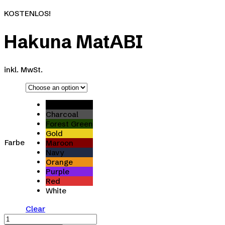
KOSTENLOS!
Hakuna MatABI
inkl. MwSt.
Black
Charcoal
Forest Green
Gold
Farbe
Maroon
Navy
Orange
Purple
Red
White
Clear
Hakuna