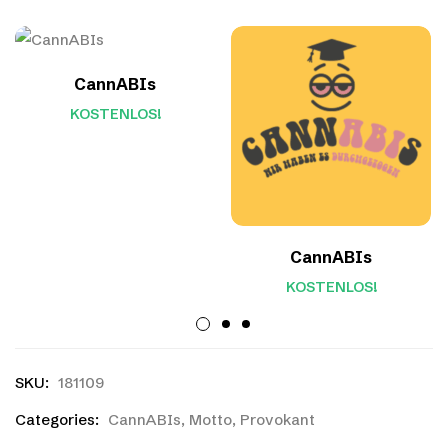
CannABIs
KOSTENLOS!
CannABIs
KOSTENLOS!
SKU:
181109
Categories:
CannABIs
,
Motto
,
Provokant