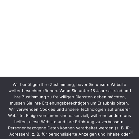
Wir benötigen Ihre Zustimmung, bevor Sie unsere Website
weiter besuchen können. Wenn Sie unter 16 Jahre alt sind und
Ihre Zustimmung zu freiwilligen Diensten geben möchten,
müssen Sie Ihre Erziehungsberechtigten um Erlaubnis bitten.
Wir verwenden Cookies und andere Technologien auf unserer
Website. Einige von ihnen sind essenziell, während andere uns
helfen, diese Website und Ihre Erfahrung zu verbessern.
Personenbezogene Daten können verarbeitet werden (z. B. IP-
Adressen), z. B. für personalisierte Anzeigen und Inhalte oder