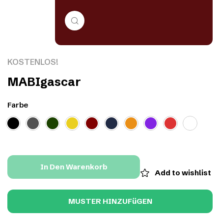
Click to enlarge
KOSTENLOS!
MABIgascar
Farbe
In Den Warenkorb
Add to wishlist