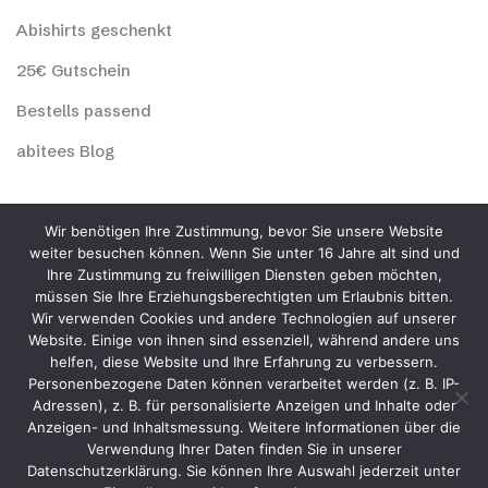
Abishirts geschenkt
25€ Gutschein
Bestells passend
abitees Blog
abitees Social
Wir benötigen Ihre Zustimmung, bevor Sie unsere Website
weiter besuchen können. Wenn Sie unter 16 Jahre alt sind und
Ihre Zustimmung zu freiwilligen Diensten geben möchten,
müssen Sie Ihre Erziehungsberechtigten um Erlaubnis bitten.
Wir verwenden Cookies und andere Technologien auf unserer
Website. Einige von ihnen sind essenziell, während andere uns
helfen, diese Website und Ihre Erfahrung zu verbessern.
Personenbezogene Daten können verarbeitet werden (z. B. IP-
Adressen), z. B. für personalisierte Anzeigen und Inhalte oder
Anzeigen- und Inhaltsmessung. Weitere Informationen über die
abitees und SCHUSHI® sind registrierte und geschützte Marken.
Verwendung Ihrer Daten finden Sie in unserer
Alle verwendeten Bilder und Texte unterstehen dem
Datenschutzerklärung. Sie können Ihre Auswahl jederzeit unter