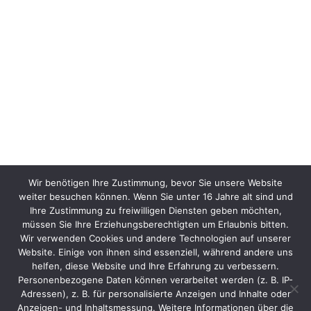
Wir benötigen Ihre Zustimmung, bevor Sie unsere Website
weiter besuchen können. Wenn Sie unter 16 Jahre alt sind und
Ihre Zustimmung zu freiwilligen Diensten geben möchten,
müssen Sie Ihre Erziehungsberechtigten um Erlaubnis bitten.
Wir verwenden Cookies und andere Technologien auf unserer
Website. Einige von ihnen sind essenziell, während andere uns
helfen, diese Website und Ihre Erfahrung zu verbessern.
Personenbezogene Daten können verarbeitet werden (z. B. IP-
Adressen), z. B. für personalisierte Anzeigen und Inhalte oder
Anzeigen- und Inhaltsmessung. Weitere Informationen über die