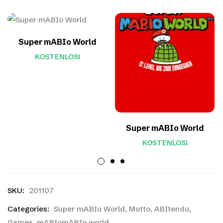
Super mABIo World
KOSTENLOS!
Super mABIo World
KOSTENLOS!
SKU:
201107
Categories:
Super mABIo World
,
Motto
,
ABItendo
,
Games
,
mABIomABIo world