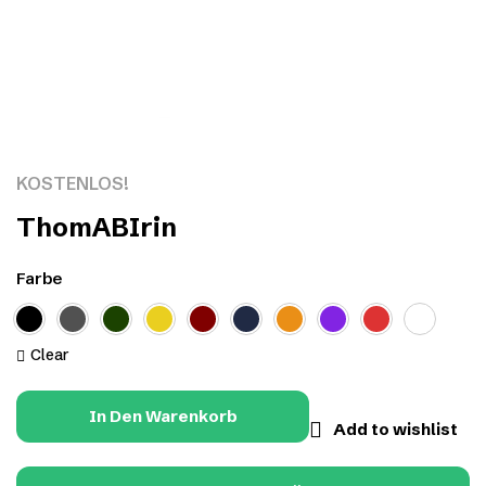
Click to enlarge
KOSTENLOS!
ThomABIrin
Farbe
Clear
In Den Warenkorb
Add to wishlist