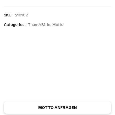
SKU:
210102
Categories:
ThomABIrin
,
Motto
Ihr habt einen eigenen
Entwurf?
Ihr habt noch nicht das richtige gefunden, oder eine
eigene Skizze? Kein Problem! Ihr könnt kostenlos und
unverbindlich ein ganz individuelles Motiv anfordern.
MOTTO ANFRAGEN